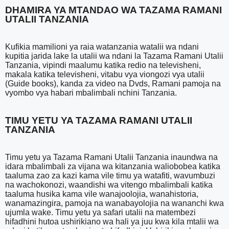
DHAMIRA YA MTANDAO WA TAZAMA RAMANI
UTALII TANZANIA
Kufikia mamilioni ya raia watanzania watalii wa ndani
kupitia jarida lake la utalii wa ndani la Tazama Ramani Utalii
Tanzania, vipindi maalumu katika redio na televisheni,
makala katika televisheni, vitabu vya viongozi vya utalii
(Guide books), kanda za video na Dvds, Ramani pamoja na
vyombo vya habari mbalimbali nchini Tanzania.
TIMU YETU YA TAZAMA RAMANI UTALII
TANZANIA
Timu yetu ya Tazama Ramani Utalii Tanzania inaundwa na
idara mbalimbali za vijana wa kitanzania waliobobea katika
taaluma zao za kazi kama vile timu ya watafiti, wavumbuzi
na wachokonozi, waandishi wa vitengo mbalimbali katika
taaluma husika kama vile wanajoolojia, wanahistoria,
wanamazingira, pamoja na wanabayolojia na wananchi kwa
ujumla wake. Timu yetu ya safari utalii na matembezi
hifadhini hutoa ushirikiano wa hali ya juu kwa kila mtalii wa