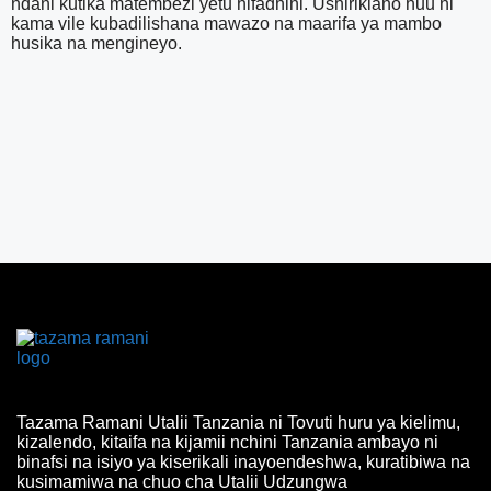
ndani kutika matembezi yetu hifadhini. Ushirikiano huu ni
kama vile kubadilishana mawazo na maarifa ya mambo
husika na mengineyo.
Tazama Ramani Utalii Tanzania ni Tovuti huru ya kielimu,
kizalendo, kitaifa na kijamii nchini Tanzania ambayo ni
binafsi na isiyo ya kiserikali inayoendeshwa, kuratibiwa na
kusimamiwa na chuo cha Utalii Udzungwa