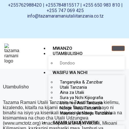
+255762988420 | +255784815517 | +255 650 983 810 |
+255 747 069 425
info@tazamaramaniutaliitanzania.co.tz
MWANZO
UTAMBULISHO
Dondoo
WASIFU WA NCHI
Tanganyika & Zanzibar
Utambulisho
Utalii Tanzania
Aina za Utalii
Sura ya Nchi Kijiografia
Tazama Ramani Utalii Tanzania ni Tovuti huru ya kielimu,
Uoto wa Asili Tanzania
kizalendo, kitaifa na kijamii nchini Tanzania ambayo ni
Ndege Watu Tanzania
binafsi na isiyo ya kiserikali inayoendeshwa, kuratibiwa na
Maeneo ya Ndege Tanzania
kisimamiwa na chuo cha Utalii Udzungwa
SAFARI UTALII VIVUTIO
(www.umctotz.org) kinachopatikana Mjini Moshi, Mkoani
Kilimanjaro, kazkazini mashariki mwa Jamhuri ya