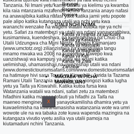
Burunge
Tanzania. Ni Imani yetu kama taasisi ya kielimu ya kwamba
Bagamoyo
kila raia mtanzania mzalendo nchini Tanzania anayo nafasi
Nyerere
na anawajibika katika nafasi yake katika jamii yetu popote
pale alipo katika kutangaza utalii wa nchi yetu kwa
UTALII NCHI NZIMA
wananchi wenzake na wageni watalii kutoka nje ya nchi
yetu. Safari za matembezi ya utalii wa ndani yanayoratibiwa,
Kanda ya nyanda za juu kusini
kusimamiwa, kuendeshwa, na kuwezeshwa na Chuo cha
Kanda ya Kaskazini
Utalii Udzungwa cha Mjini Moshi, Mkoani Kilimanjaro
Kanda ya Mashariki
(www.umctotz.org) zilianzishwa na kuzinduliwa tangu
Kanda ya Magharibi
mnamo mwaka wa 2008 na kupelekea kuwepo kwa
Kanda ya Kati
uanzishwaji wa kampuni ya utalii wa ndani katika
Kanda Ya Ziwa
uelimishaji, uhamasishaji,na uwezeshaji utalii wa ndani
Zanzibar
(www.domestictourismsafaris.com/www.domestictourismsafaris
na hatimaye hivi sasa Tovuti ya Kiswahili , Jarida la Tazama
MAKTABA YA PICHA
Ramani Utalii Tanzania na vitabu vya viongozi katka lugha
MAWASILIANO
yetu ya Taifa ya Kiswahili. Katika kutoa fursa kwa
Watanzania watalii wa ndani, safari zetu za matembezi
hifadhini katika maeneo tofauti ya hifadhi za Taifa na
X
maeneo mengineyo ndio yanayokamilisha dhamira yetu ya
kuwaelimisha na kuwahamasisha watanzania wote wa umri
wowote ule na wa tabaka zote kuwa wapenda mazingira na
kutangaza vivutio vyetu asilia vya utalii pamoja na
kiutamaduni nchini Tanzania.