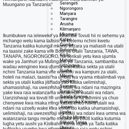
Serengeti
Muungano ya Tanzania.
Ngorongoro
Manyara
Tarangire
Arusha
Kilimanjaro
Mkomazi
Ikumbukwe na ieleweke ya kwamba Tovuti hii ni sehemu ya
Katavi
mchango wetu kama taasisi ya kielemu nchini kwetu
Gombe
Tanzania katika kuiunga mkono wizara ya maliasili na utalii
Rubondo
na taasisi zake kama vile Bodi ya Utalii Tanzania, TAWA,
Kitulo
TANAPA, NGORONGORO, na serikali yetu kwa ujumla
Mahale
wake ya Jamhuri ya Muungano ya Tanzania, sambamba na
Udzungwa
wadau wengineo kwa ujumla wao katika sekta ya utalii
Ruaha
nchini Tanzania kama vile wamiliki wa kampuni za utalii,
Mikumi
hoteli na malazi, taasisi na umoja wa vyama mbalimbali vya
Saadani
sekta ya utalii katika jitihada zao katika uelimishaji,
Saanane
uhamasishaji, na uwezeshaji utalii wa ndani na mazingira
Burigi Chato
yake kwa raia watanzania wazalendo watalii wa ndani.
Ibanda Kyerwa
Uanzishwaji wa tovuti hii umetokana na tathmini ya chuo
Rumanyika Karagwe
chenyewe kwa miaka mingi katika eneo hili la utalii wa
Jozani
ndani na uzoefu wake kwa kivitendo katika uhamasishaji,
Ugalla
uelimishaji, na uwezeshaji wa utalii wa ndani kwa umma wa
Ghuba Mnara
watanzania tangu mnamo mwaka wa 2008 katika kutumia
Silikenti Tanga
lugha yetu aushi ya Kiswahili kama lugha ya Taifa katika
Uluguru
kufikisha ujumbe kwa mammillioni ya raia wetu nchini