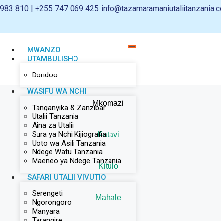
983 810 | +255 747 069 425
info@tazamaramaniutaliitanzania.c
MWANZO
UTAMBULISHO
Dondoo
WASIFU WA NCHI
Mkomazi
Tanganyika & Zanzibar
Utalii Tanzania
Aina za Utalii
Sura ya Nchi Kijiografia
Katavi
Uoto wa Asili Tanzania
Ndege Watu Tanzania
Maeneo ya Ndege Tanzania
Kitulo
SAFARI UTALII VIVUTIO
Serengeti
Mahale
Ngorongoro
Manyara
Tarangire