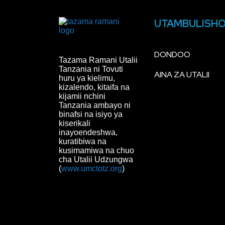
UTAMBULISH
DONDOO
Tazama Ramani Utalii
Tanzania ni Tovuti
AINA ZA UTALII
huru ya kielimu,
kizalendo, kitaifa na
kijamii nchini
Tanzania ambayo ni
binafsi na isiyo ya
kiserikali
inayoendeshwa,
kuratibiwa na
kusimamiwa na chuo
cha Utalii Udzungwa
(
www.umctotz.org
)