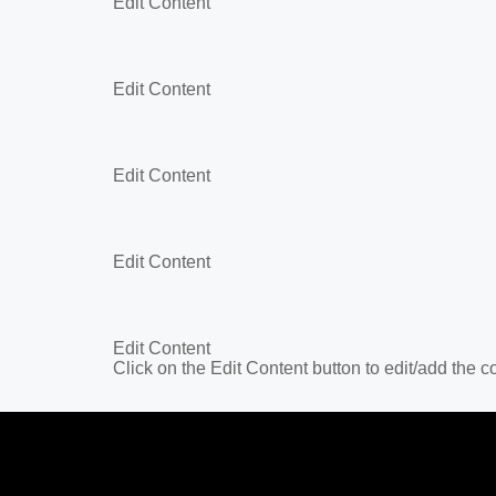
Edit Content
Edit Content
Edit Content
Edit Content
Edit Content
Click on the Edit Content button to edit/add the c