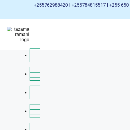
+255762988420 | +255784815517 | +255 650 