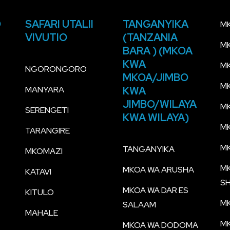
O
SAFARI UTALII
TANGANYIKA
M
VIVUTIO
(TANZANIA
M
BARA ) (MKOA
KWA
MK
NGORONGORO
MKOA/JIMBO
M
MANYARA
KWA
JIMBO/WILAYA
M
SERENGETI
KWA WILAYA)
MK
TARANGIRE
MK
TANGANYIKA
MKOMAZI
M
MKOA WA ARUSHA
KATAVI
S
MKOA WA DAR ES
KITULO
M
SALAAM
MAHALE
M
MKOA WA DODOMA