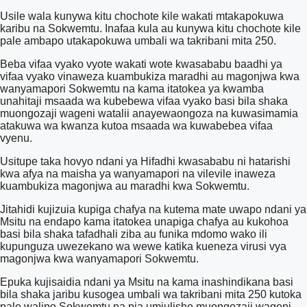
Usile wala kunywa kitu chochote kile wakati mtakapokuwa
karibu na Sokwemtu. Inafaa kula au kunywa kitu chochote kile
pale ambapo utakapokuwa umbali wa takribani mita 250.
Beba vifaa vyako vyote wakati wote kwasababu baadhi ya
vifaa vyako vinaweza kuambukiza maradhi au magonjwa kwa
wanyamapori Sokwemtu na kama itatokea ya kwamba
unahitaji msaada wa kubebewa vifaa vyako basi bila shaka
muongozaji wageni watalii anayewaongoza na kuwasimamia
atakuwa wa kwanza kutoa msaada wa kuwabebea vifaa
vyenu.
Usitupe taka hovyo ndani ya Hifadhi kwasababu ni hatarishi
kwa afya na maisha ya wanyamapori na vilevile inaweza
kuambukiza magonjwa au maradhi kwa Sokwemtu.
Jitahidi kujizuia kupiga chafya na kutema mate uwapo ndani ya
Msitu na endapo kama itatokea unapiga chafya au kukohoa
basi bila shaka tafadhali ziba au funika mdomo wako ili
kupunguza uwezekano wa wewe katika kueneza virusi vya
magonjwa kwa wanyamapori Sokwemtu.
Epuka kujisaidia ndani ya Msitu na kama inashindikana basi
bila shaka jaribu kusogea umbali wa takribani mita 250 kutoka
pale walipo Sokwemtu na pia umjulishe muongozaji wageni