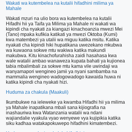
Wakati wa kutembelea na kutalii hifadhini milima ya
Mahale
Wakati mzuri na ulio bora wa kutembelea na kutalii
Hifadhi hii ya Taifa ya Milima ya Mahale ni wakati wa
kipindi cha nyakati za kiangazi kinachoanzia mwezi Mei
(Tano) mpaka kufikia katikati ya mwezi Oktoba (Kumi)
kwa matembezi ya utalii wa miguu katika msitu. Katika
nyakati cha kipindi hiki hupatikana uwezekano mkubwa
wa kuwaona sokwe mtu wakiwa katika makundi
makubwa. Kitu kinachofurahisha zaidi hasahasa kwa
wale watalii ambao wanaweza kupata bahati ya kujionea
tabia mbalimbali za sokwe mtu kama vile uwindaji wa
wanyamapori wengineo jamii ya nyani sambamba na
mammalia wengineo wadogowadogo kawaida huwa ni
katika kipindi cha nyakati hizi.
Huduma za chakula (Maakuli)
Ikumbukwe na ieleweke ya kwamba Hifadhi hii ya milima
ya Mahale inapatikana mbali sana kijiografia na
inashauriwa kwa Watanzania watalii wa ndani
wajiandalie vyakula vyao wenyewe vya kujipikia katika
siku kadhaa watakapokuwepo hifadhini kimatembezi.