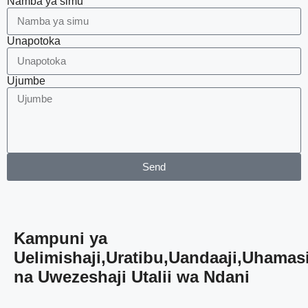
Namba ya simu
Unapotoka
Ujumbe
Send
Kampuni ya
Uelimishaji,Uratibu,Uandaaji,Uhamasi
na Uwezeshaji Utalii wa Ndani