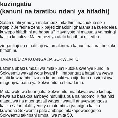
kuzingatia
(kanuni na taratibu ndani ya hifadhi)
Safari utalii yenu ya matembezi hifadhini inachukua siku
ngapi? Je fedha zenu kibajeti zinakidhi gharama za kuendelea
kuwepo hifadhini au hapana? Haya yote ni masuala ya msingi
katika kujiuliza. Matembezi ya utalii hifadhini ni fedha.
zingantiaji na ufuatiliaji wa umakini wa kanuni na taratibu zake
hifadhini.
TARATIBU ZA KUANGALIA SOKWEMTU
Lazima ubaki umbali wa mita kumi kutoka kwenye kundi la
Sokwemtu wakati wote kwani hii inapunguza hatari ya wewe
mtalii kuwaambukiza au kuambukizwa vijududu na virusi vya
magonjwa baina ya Sokwemtu na binadamu.
Muda wote wa kuangalia Sokwemtu unatakiwa uvae kichuja
hewa au barakoa ambayo hufunika pua na mdomo. Kifaa hiki
utapatiwa na muongozaji wageni watalii anayewaongoza
katika safari utalii yenu ya matembezi ya miguu katika
kuwaona Sokwemtu pale ambapo mtakapowasogelea
Sokwemtu takribani umbali wa mita 50.