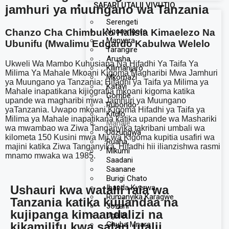
SAFARI UTALII VIVUTIO
jamhuri ya muungano wa Tanzania
Serengeti
Ngorongoro
Chanzo Cha Chimbuko Halisia Kimaelezo Na
Manyara
Ubunifu (Mwalimu Edgardo Kabulwa Welelo
Tarangire
Arusha
Ukweli Wa Mambo Kuhusiana Na Hifadhi Ya Taifa Ya
Kilimanjaro
Milima Ya Mahale Mkoani Kigoma Magharibi Mwa Jamhuri
Mkomazi
ya Muungano ya Tanzania; Hifadhi ya Taifa ya Milima ya
Katavi
Mahale inapatikana kijiografia mkoani kigoma katika
Gombe
upande wa magharibi mwa Jamhuri ya Muungano
Rubondo
yaTanzania. Uwapo mkoani Kigoma Hifadhi ya Taifa ya
Kitulo
Milima ya Mahale inapatikana katika upande wa Mashariki
Mahale
wa mwambao wa Ziwa Tanganyika takribani umbali wa
Udzungwa
kilometa 150 Kusini mwa Mji wa Kigoma kupitia usafiri wa
Ruaha
majini katika Ziwa Tanganyika. Hifadhi hii ilianzishwa rasmi
Mikumi
mnamo mwaka wa 1985.
Saadani
Saanane
Burigi Chato
Ushauri kwa watalii raia wa
Ibanda Kyerwa
Rumanyika Karagwe
Tanzania katika kujiandaa na
Jozani
kujipanga kimaandalizi na
Ugalla
kikamilifu kwa safari utalii
Ghuba Mnara