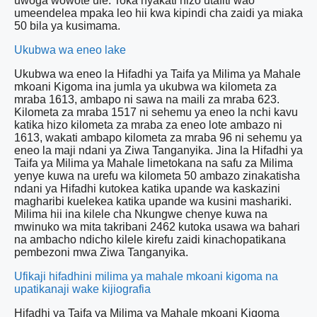
uwoga wowote ule. Toka nyakati hizo utafiti wao
umeendelea mpaka leo hii kwa kipindi cha zaidi ya miaka
50 bila ya kusimama.
Ukubwa wa eneo lake
Ukubwa wa eneo la Hifadhi ya Taifa ya Milima ya Mahale
mkoani Kigoma ina jumla ya ukubwa wa kilometa za
mraba 1613, ambapo ni sawa na maili za mraba 623.
Kilometa za mraba 1517 ni sehemu ya eneo la nchi kavu
katika hizo kilometa za mraba za eneo lote ambazo ni
1613, wakati ambapo kilometa za mraba 96 ni sehemu ya
eneo la maji ndani ya Ziwa Tanganyika. Jina la Hifadhi ya
Taifa ya Milima ya Mahale limetokana na safu za Milima
yenye kuwa na urefu wa kilometa 50 ambazo zinakatisha
ndani ya Hifadhi kutokea katika upande wa kaskazini
magharibi kuelekea katika upande wa kusini mashariki.
Milima hii ina kilele cha Nkungwe chenye kuwa na
mwinuko wa mita takribani 2462 kutoka usawa wa bahari
na ambacho ndicho kilele kirefu zaidi kinachopatikana
pembezoni mwa Ziwa Tanganyika.
Ufikaji hifadhini milima ya mahale mkoani kigoma na
upatikanaji wake kijiografia
Hifadhi ya Taifa ya Milima ya Mahale mkoani Kigoma