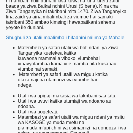
ni nambari mbili duniani kwa kuwa na kina kirefu zaidi
baada ya ziwa Baikal nchini Urusi (Siberia). Kina cha
Ziwa Tanganyika ni takribani mita 1470. Ziwa Tanganyika
lina zaidi ya aina mbalimbali za viumbe hai samaki
takribani 350 ambao kimsingi hawapatikani sehemu
yeyote ile duniani.
Shughuli za utalii mbalimbali hifadhini milima ya Mahale
Matembezi ya safari utalii wa boti ndani ya Ziwa
Tanganyika kuelekea katika
kuwaona mammalia viboko, viumbehai
vinavyotambaa kama vile mamba bila kusahau
viumbe hai samaki.
Matembezi ya safari utalii wa miguu katika
utazamaji na utambuzi wa viumbe hai
ndege.
Utalii wa upigaji makasia wa takribani saa tatu.
Utalii wa uvuvi katika utumiaji wa ndoano au
ndoana.
Utalii wa uogeleaji.
Matembezi ya safari utalii wa miguu ndani ya msitu
wa KASOGE ya muda mrefu na
pia muda mfupi chini ya usimamizi na uongozaji wa