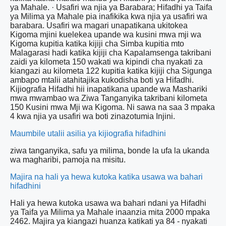
ya Mahale. · Usafiri wa njia ya Barabara; Hifadhi ya Taifa
ya Milima ya Mahale pia inafikika kwa njia ya usafiri wa
barabara. Usafiri wa magari unapatikana ukitokea
Kigoma mjini kuelekea upande wa kusini mwa mji wa
Kigoma kupitia katika kijiji cha Simba kupitia mto
Malagarasi hadi katika kijiji cha Kapalamsenga takribani
zaidi ya kilometa 150 wakati wa kipindi cha nyakati za
kiangazi au kilometa 122 kupitia katika kijiji cha Sigunga
ambapo mtalii atahitajika kukodisha boti ya Hifadhi.
Kijiografia Hifadhi hii inapatikana upande wa Mashariki
mwa mwambao wa Ziwa Tanganyika takribani kilometa
150 Kusini mwa Mji wa Kigoma. Ni sawa na saa 3 mpaka
4 kwa njia ya usafiri wa boti zinazotumia Injini.
Maumbile utalii asilia ya kijiografia hifadhini
ziwa tanganyika, safu ya milima, bonde la ufa la ukanda
wa magharibi, pamoja na misitu.
Majira na hali ya hewa kutoka katika usawa wa bahari
hifadhini
Hali ya hewa kutoka usawa wa bahari ndani ya Hifadhi
ya Taifa ya Milima ya Mahale inaanzia mita 2000 mpaka
2462. Majira ya kiangazi huanza katikati ya 84 - nyakati