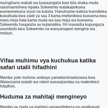
muingiliano wakati wa kuwaangalia basi bila shaka muda
utasimamishwa mpaka Sokwemtu watakapokuwa
wameonekana vizuri na kutulia. Hairuhusiwi kabisa kuendelea
kuwafuata kwa zaidi ya saa 3 kama imefanikiwa kuwaona kwa
mara moja hata kama muda wa saa moja wa kuwaona
Sokwemtu haujaisha au kutamatika. Hii inasaidia kupunguza
usumbufu kwa Sokwemtu na wanyamapori wengine wa
msituni.
Vifaa muhimu vya kuchukua katika
safari utalii hifadhini
Mambo yote muhimu ambayo yamekwishaelezewa kwa
Watanzania watalii wa ndani wanaojiandaa na matembezi
hifadhini.
Huduma za mahitaji mengineyo
Mambo ya ziada ya mahitaji yanayojitokeza na upatikanaji