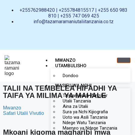
+255762988420 | +255784815517 | +255 650 983
810 | +255 747 069 425
info@tazamaramaniutaliitanzania.co.tz
MWANZO
UTAMBULISHO
Dondoo
WASIFU WA NCHI
TALII NA TEMBELEA HIFADHI YA
TAIFA YA MILIMA YA MAHALE
Tanganyika & Zanzibar
Utalii Tanzania
Aina za Utalii
Mwanzo
Sura ya Nchi Kijiografia
Safari Utalii Vivutio
Uoto wa Asili Tanzania
Ndege Watu Tanzania
Maeneo ya Ndege Tanzania
Mkoani kigoma magharibi mwa