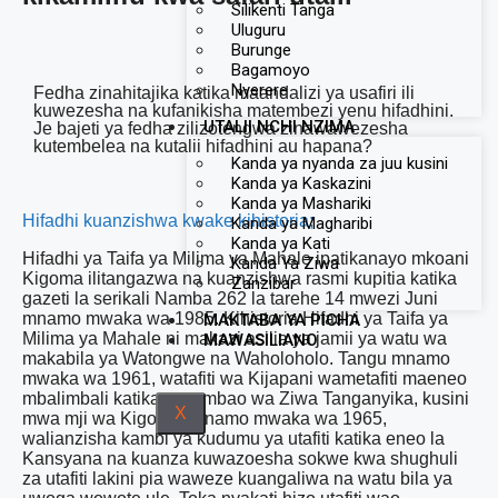
Silikenti Tanga
Uluguru
Burunge
Bagamoyo
Nyerere
Fedha zinahitajika katika maandalizi ya usafiri ili
kuwezesha na kufanikisha matembezi yenu hifadhini.
UTALII NCHI NZIMA
Je bajeti ya fedha zilizotengwa zinawawezesha
kutembelea na kutalii hifadhini au hapana?
Kanda ya nyanda za juu kusini
Kanda ya Kaskazini
Kanda ya Mashariki
Hifadhi kuanzishwa kwake kihistoria;
Kanda ya Magharibi
Kanda ya Kati
Hifadhi ya Taifa ya Milima ya Mahale ipatikanayo mkoani
Kanda Ya Ziwa
Kigoma ilitangazwa na kuanzishwa rasmi kupitia katika
Zanzibar
gazeti la serikali Namba 262 la tarehe 14 mwezi Juni
mnamo mwaka wa 1985. Kihistoria Hifadhi ya Taifa ya
MAKTABA YA PICHA
Milima ya Mahale ni makazi asilia ya jamii ya watu wa
MAWASILIANO
makabila ya Watongwe na Waholoholo. Tangu mnamo
mwaka wa 1961, watafiti wa Kijapani wametafiti maeneo
mbalimbali katika mwambao wa Ziwa Tanganyika, kusini
X
mwa mji wa Kigoma. Mnamo mwaka wa 1965,
walianzisha kambi ya kudumu ya utafiti katika eneo la
Kansyana na kuanza kuwazoesha sokwe kwa shughuli
za utafiti lakini pia waweze kuangaliwa na watu bila ya