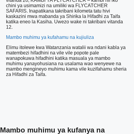
vitanda 20; KAMBI YA FLYCATCHER – kambi hii iko
chini ya usimamizi na umiliki wa FLYCATCHER
SAFARIS. Inapatikana takribani kilometa tatu hivi
kaskazini mwa mabanda ya Shirika la Hifadhi za Taifa
katika eneo la Kasiha. Uwezo wake ni takribani vitanda
12.
Mambo muhimu ya kufahamu na kujiuliza
Elimu itolewe kwa Watanzania watalii wa ndani kabla ya
matembezi hifadhini na vile vile popote pale
wanapokuwa hifadhini katika masuala ya mambo
muhimu yanayohusiana na usalama wao wenyewe na
mambo mengineyo muhimu kama vile kuzifahamu sheria
za Hifadhi za Taifa.
Mambo muhimu ya kufanya na