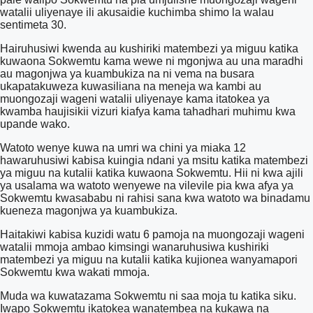
watalii uliyenaye ili akusaidie kuchimba shimo la walau
sentimeta 30.
Hairuhusiwi kwenda au kushiriki matembezi ya miguu katika
kuwaona Sokwemtu kama wewe ni mgonjwa au una maradhi
au magonjwa ya kuambukiza na ni vema na busara
ukapatakuweza kuwasiliana na meneja wa kambi au
muongozaji wageni watalii uliyenaye kama itatokea ya
kwamba haujisikii vizuri kiafya kama tahadhari muhimu kwa
upande wako.
Watoto wenye kuwa na umri wa chini ya miaka 12
hawaruhusiwi kabisa kuingia ndani ya msitu katika matembezi
ya miguu na kutalii katika kuwaona Sokwemtu. Hii ni kwa ajili
ya usalama wa watoto wenyewe na vilevile pia kwa afya ya
Sokwemtu kwasababu ni rahisi sana kwa watoto wa binadamu
kueneza magonjwa ya kuambukiza.
Haitakiwi kabisa kuzidi watu 6 pamoja na muongozaji wageni
watalii mmoja ambao kimsingi wanaruhusiwa kushiriki
matembezi ya miguu na kutalii katika kujionea wanyamapori
Sokwemtu kwa wakati mmoja.
Muda wa kuwatazama Sokwemtu ni saa moja tu katika siku.
Iwapo Sokwemtu ikatokea wanatembea na kukawa na