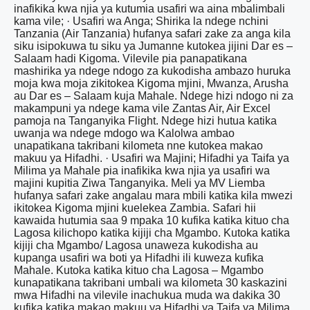
inafikika kwa njia ya kutumia usafiri wa aina mbalimbali
kama vile; · Usafiri wa Anga; Shirika la ndege nchini
Tanzania (Air Tanzania) hufanya safari zake za anga kila
siku isipokuwa tu siku ya Jumanne kutokea jijini Dar es –
Salaam hadi Kigoma. Vilevile pia panapatikana
mashirika ya ndege ndogo za kukodisha ambazo huruka
moja kwa moja zikitokea Kigoma mjini, Mwanza, Arusha
au Dar es – Salaam kuja Mahale. Ndege hizi ndogo ni za
makampuni ya ndege kama vile Zantas Air, Air Excel
pamoja na Tanganyika Flight. Ndege hizi hutua katika
uwanja wa ndege mdogo wa Kalolwa ambao
unapatikana takribani kilometa nne kutokea makao
makuu ya Hifadhi. · Usafiri wa Majini; Hifadhi ya Taifa ya
Milima ya Mahale pia inafikika kwa njia ya usafiri wa
majini kupitia Ziwa Tanganyika. Meli ya MV Liemba
hufanya safari zake angalau mara mbili katika kila mwezi
ikitokea Kigoma mjini kuelekea Zambia. Safari hii
kawaida hutumia saa 9 mpaka 10 kufika katika kituo cha
Lagosa kilichopo katika kijiji cha Mgambo. Kutoka katika
kijiji cha Mgambo/ Lagosa unaweza kukodisha au
kupanga usafiri wa boti ya Hifadhi ili kuweza kufika
Mahale. Kutoka katika kituo cha Lagosa – Mgambo
kunapatikana takribani umbali wa kilometa 30 kaskazini
mwa Hifadhi na vilevile inachukua muda wa dakika 30
kufika katika makao makuu ya Hifadhi ya Taifa ya Milima