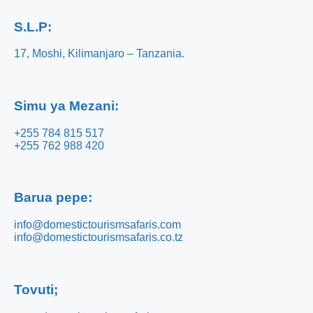
S.L.P:
17, Moshi, Kilimanjaro – Tanzania.
Simu ya Mezani:
+255 784 815 517
+255 762 988 420
Barua pepe:
info@domestictourismsafaris.com
info@domestictourismsafaris.co.tz
Tovuti;