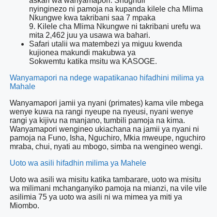
askari wa wanyamapori. Shughuli
nyinginezo ni pamoja na kupanda kilele cha Mlima
Nkungwe kwa takribani saa 7 mpaka
9. Kilele cha Mlima Nkungwe ni takribani urefu wa
mita 2,462 juu ya usawa wa bahari.
Safari utalii wa matembezi ya miguu kwenda
kujionea makundi makubwa ya
Sokwemtu katika msitu wa KASOGE.
Wanyamapori na ndege wapatikanao hifadhini milima ya
Mahale
Wanyamapori jamii ya nyani (primates) kama vile mbega
wenye kuwa na rangi nyeupe na nyeusi, nyani wenye
rangi ya kijivu na manjano, tumbili pamoja na kima.
Wanyamapori wengineo ukiachana na jamii ya nyani ni
pamoja na Funo, Isha, Nguchiro, Mkia mweupe, nguchiro
mraba, chui, nyati au mbogo, simba na wengineo wengi.
Uoto wa asili hifadhin milima ya Mahele
Uoto wa asili wa misitu katika tambarare, uoto wa misitu
wa milimani mchanganyiko pamoja na mianzi, na vile vile
asilimia 75 ya uoto wa asili ni wa mimea ya miti ya
Miombo.