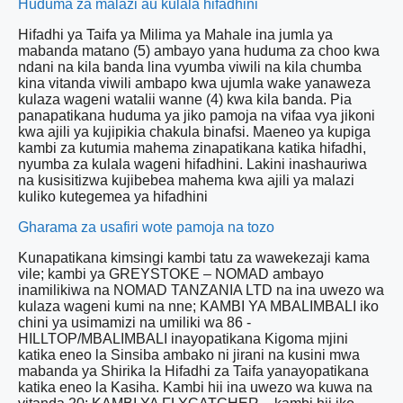
Huduma za malazi au kulala hifadhini
Hifadhi ya Taifa ya Milima ya Mahale ina jumla ya
mabanda matano (5) ambayo yana huduma za choo kwa
ndani na kila banda lina vyumba viwili na kila chumba
kina vitanda viwili ambapo kwa ujumla wake yanaweza
kulaza wageni watalii wanne (4) kwa kila banda. Pia
panapatikana huduma ya jiko pamoja na vifaa vya jikoni
kwa ajili ya kujipikia chakula binafsi. Maeneo ya kupiga
kambi za kutumia mahema zinapatikana katika hifadhi,
nyumba za kulala wageni hifadhini. Lakini inashauriwa
na kusisitizwa kujibebea mahema kwa ajili ya malazi
kuliko kutegemea ya hifadhini
Gharama za usafiri wote pamoja na tozo
Kunapatikana kimsingi kambi tatu za wawekezaji kama
vile; kambi ya GREYSTOKE – NOMAD ambayo
inamilikiwa na NOMAD TANZANIA LTD na ina uwezo wa
kulaza wageni kumi na nne; KAMBI YA MBALIMBALI iko
chini ya usimamizi na umiliki wa 86 -
HILLTOP/MBALIMBALI inayopatikana Kigoma mjini
katika eneo la Sinsiba ambako ni jirani na kusini mwa
mabanda ya Shirika la Hifadhi za Taifa yanayopatikana
katika eneo la Kasiha. Kambi hii ina uwezo wa kuwa na