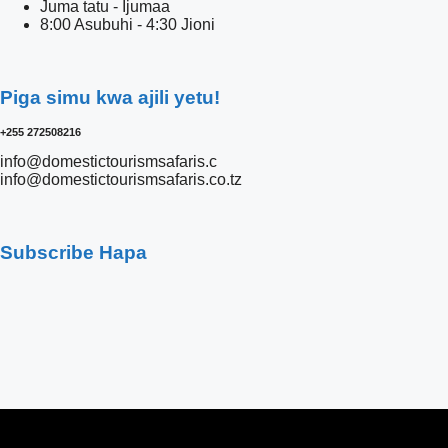
Juma tatu - Ijumaa
8:00 Asubuhi - 4:30 Jioni
Piga simu kwa ajili yetu!
+255 272508216
info@domestictourismsafaris.c
info@domestictourismsafaris.co.tz
Subscribe Hapa