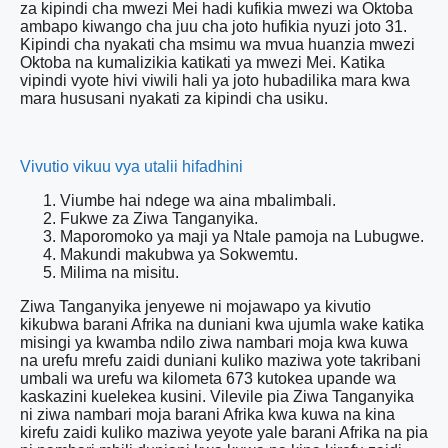
za kipindi cha mwezi Mei hadi kufikia mwezi wa Oktoba
ambapo kiwango cha juu cha joto hufikia nyuzi joto 31.
Kipindi cha nyakati cha msimu wa mvua huanzia mwezi
Oktoba na kumalizikia katikati ya mwezi Mei. Katika
vipindi vyote hivi viwili hali ya joto hubadilika mara kwa
mara hususani nyakati za kipindi cha usiku.
Vivutio vikuu vya utalii hifadhini
Viumbe hai ndege wa aina mbalimbali.
Fukwe za Ziwa Tanganyika.
Maporomoko ya maji ya Ntale pamoja na Lubugwe.
Makundi makubwa ya Sokwemtu.
Milima na misitu.
Ziwa Tanganyika jenyewe ni mojawapo ya kivutio
kikubwa barani Afrika na duniani kwa ujumla wake katika
misingi ya kwamba ndilo ziwa nambari moja kwa kuwa
na urefu mrefu zaidi duniani kuliko maziwa yote takribani
umbali wa urefu wa kilometa 673 kutokea upande wa
kaskazini kuelekea kusini. Vilevile pia Ziwa Tanganyika
ni ziwa nambari moja barani Afrika kwa kuwa na kina
kirefu zaidi kuliko maziwa yeyote yale barani Afrika na pia