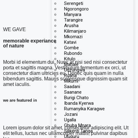
Serengeti
Ngorongoro
Manyara
Tarangire
Arusha
WE GAVE
Kilimanjaro
Mkomazi
memorable experiance
Katavi
of nature
Gombe
Rubondo
Kitulo
Morbi id elementum dui. Nunc at nisi sed nisi consectetur
Mahale
porta et sagittis magna. Vestibulum fermentum ex orci, ut
Udzungwa
consectetur diam ultricies eu. Donec quis quam in nulla
Ruaha
bibendum sagittis. Mauris scelerisque dignissim quam sit
Mikumi
amet iaculis.
Saadani
Saanane
Burigi Chato
we are featured in
Ibanda Kyerwa
Rumanyika Karagwe
Jozani
Ugalla
Ghuba Mnara
Lorem ipsum dolor sit amet, consectetur adipiscing elit. Ut
Silikenti Tanga
elit tellus, luctus nec ullamcorper mattis, pulvinar dapibus
Uluguru