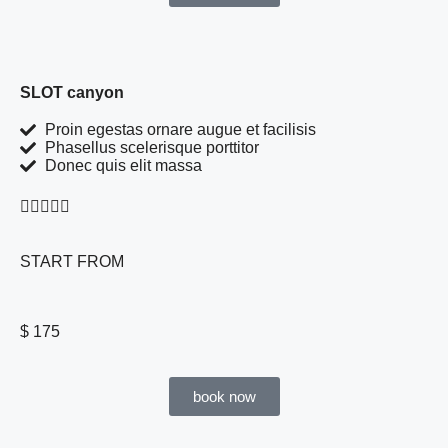
SLOT canyon
Proin egestas ornare augue et facilisis
Phasellus scelerisque porttitor
Donec quis elit massa





START FROM
$ 175
book now