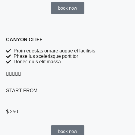
book now
CANYON CLIFF
Proin egestas ornare augue et facilisis
Phasellus scelerisque porttitor
Donec quis elit massa





START FROM
$ 250
book now