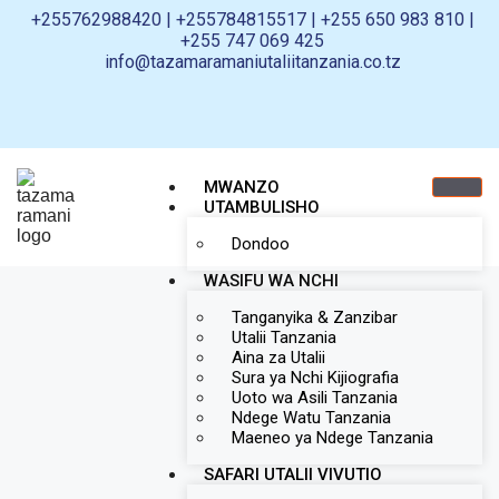
+255762988420 | +255784815517 | +255 650 983 810 |
+255 747 069 425
info@tazamaramaniutaliitanzania.co.tz
MWANZO
UTAMBULISHO
Dondoo
WASIFU WA NCHI
Tanganyika & Zanzibar
Utalii Tanzania
Aina za Utalii
Sura ya Nchi Kijiografia
Uoto wa Asili Tanzania
Ndege Watu Tanzania
Maeneo ya Ndege Tanzania
SAFARI UTALII VIVUTIO