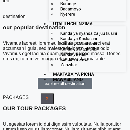
leo.
Burunge
Bagamoyo
Nyerere
destination
UTALII NCHI NZIMA
our popular destination
Kanda ya nyanda za juu kusini
Kanda ya Kaskazini
Vivamus laoreet, lorem eu facilisis posuere, orci erat
Kanda ya Mashariki
accumsan ligula, sed malesuada lorem justo ut odio.
Kanda ya Magharibi
Vivamus eget lacinia quam, vitae euismod massa. Donec
Kanda ya Kati
eros ex, rutrum vel magna et, pulvinar lacinia ante.
Kanda Ya Ziwa
Zanzibar
MAKTABA YA PICHA
MAWASILIANO
explore all destination
PACKAGES
X
OUR TOUR PACKAGES
Ut egestas lorem id dui dignissim vulputate. Nulla porttitor
rutrum justo quis ullamcorper. Nullam sit amet nibh ut erat