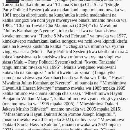
Tanzania katika mfumo wa ‘’Chama Kimoja Cha Siasa’’(Single
Party Political System) akiwa madarakani tangu mnamo mwaka wa
1961 mpaka alipojiuzulu na kung’atuka kutoka madarakani na
katika uongozi wa nchi yeye mwenyewe binafsi mnamo mwaka wa
1985. ‘’Chama Tawala Cha Mapinduzi (CCM)’’ cha Mwalimu
‘’Julius Kambarage Nyerere’’, tokea kuasisiwa na kuanzishwa
kwake mnamo wa ‘’Tarehe 5 Mwezi Februari’’ ya mwaka wa 1977,
kimekuwepo madarakani katika uongozi wa nchi kwa kipindi kirefu
sana na kuweza kushinda katika ‘’Uchaguzi wa mfumo wa vyama
vingi vya siasa (Multi – Party Political System) kwa takribani mara 4
tokea kuasisiwa na kuanzishwa kwa mfumo wa vyama vingi vya
siasa (Multi – Party Political System) nchini ‘’kwetu Tanzania’’
tangu mnamo mwaka wa 1995’’. Marais wengineo waliowahi
kutawala na kuongoza ‘’nchini kwetu Tanzania’’ (Tanganyika
pamoja na visiwa vya Zanzibar) baada ya Baba wa Taifa, ‘’Hayati
Mwalimu Julius Kambarage Nyerere’’, ni pamoja na ‘’Mheshimiwa
Hayati Ali Hassan Mwinyi’’ (mnamo mwaka wa 1985 mpaka 1995
katika mfumo wa chama kimoja cha siasa), ‘’Mheshimiwa Hayati
Benjamin William Mkapa’’, katika mfumo wa vyama vingi vya siasa
(mnamo mwaka wa 1995 mpaka 2005), ‘’Mheshimiwa Daktari
Jakaya Mrisho Kikwete’’, mnamo mwaka wa 2005 mpaka 2015),
‘’Mheshimiwa Hayati Daktari John Pombe Joseph Magufuli’’,
mnamo mwaka wa 2015 mpaka 2021), na hivi sasa ‘’Mheshimiwa
Daktari Samia Hassan Suluhu’’, mnamo mwaka wa 2021 mpaka
2025), na pia ni mgombea urais tena kupitia tiketi ya ‘’Chama