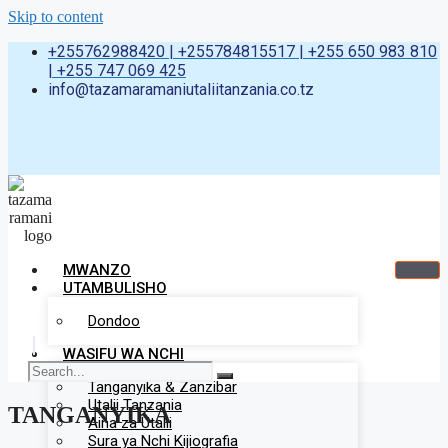
Skip to content
+255762988420 | +255784815517 | +255 650 983 810
| +255 747 069 425
info@tazamaramaniutaliitanzania.co.tz
MWANZO
UTAMBULISHO
Dondoo
WASIFU WA NCHI
Tanganyika & Zanzibar
Utalii Tanzania
TANGANYIKA
Aina za Utalii
Sura ya Nchi Kijiografia