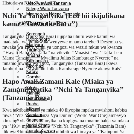
Historia ya Nchi Tanganyika
Uoto wa Asili Tanzania
Ndege Watu Tanzania
Maeneo ya Ndege Tanzania
Nchi Ya Tanganyika (Leo hii ikijulikana
kama ‘’Tanzania Bara’’)
SAFARI UTALII VIVUTIO
Serengeti
Tanganyika (Tanzania Bara) ilijipatia uhuru wake kamili wa
Ngorongoro
madaraka wa kujitawala wenyewe mnamo tarehe 9 Desemba ya
Manyara
mwaka wa 1961, chini ya uongozi wa waziri mkuu wa kwanza
Tarangire
‘’Hayati Baba Wa Taifa’’ na vilevile ‘’Muasisi’’ wa ‘’Taifa Letu
Arusha
Mama Tanzania’’, ‘’Mwalimu Julius Kambarage Nyerere’’ na
Kilimanjaro
mnamo mwaka wa 1962, Tanganyika (Tanzania Bara) ikawa
Mkomazi
Jamhuri na ‘’Mwalimu Julius Kambarage Nyerere akawa Rais’’.
Katavi
Gombe
Hapo Awali Zamani Kale (Miaka ya
Rubondo
Kitulo
Zamani) Katika ‘’Nchi Ya Tanganyika’’
Mahale
(Tanzania Bara)
Udzungwa
Ruaha
Mikumi
Kwa takribani zaidi ya miaka 40 iliyopita mpaka mwishoni kabisa
Saadani
mwa ‘’Vita Vya Kwanza Vya Dunia’’ (World War One) ambavyo
Saanane
kimsingi vita hivi vilifanyika na kupigwana mnamo baina ya miaka
Burigi Chato
ya ‘’1914 mpaka 1918’’, ‘’Nchi Ya Tanganyika’’ (Tanzania Bara)
Ibanda Kyerwa
ilikuwa chini ya uongozi na uthibiti wa himaya ya ‘’Kampuni Ya