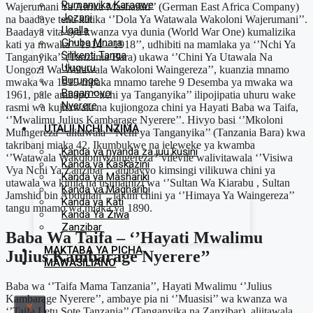
Rumanyika Karagwe
Wajerumani Ya Afrika Mashariki’’ (German East Africa Company)
Jozani
na baadaye tena katika ‘’Dola Ya Watawala Wakoloni Wajerumani’’.
Ugalla
Baadaya vita vya kwanza vya dunia (World War One) kumalizika
Ghuba Mnara
kati ya mwaka ‘’1914 – 1918’’, udhibiti na mamlaka ya ‘’Nchi Ya
Silikenti Tanga
Tanganyika’’ (Tanzania Bara) ukawa ‘’Chini Ya Utawala Na
Uluguru
Uongozi Wa Watawala Wakoloni Waingereza’’, kuanzia mnamo
Burunge
mwaka wa 1919 mpaka mnamo tarehe 9 Desemba ya mwaka wa
Bagamoyo
1961, pale ambapo ‘’nchi ya Tanganyika’’ ilipojipatia uhuru wake
Nyerere
rasmi wa kujitawala na kujiongoza chini ya Hayati Baba wa Taifa,
‘’Mwalimu Julius Kambarage Nyerere’’. Hivyo basi ‘’Mkoloni
UTALII NCHI NZIMA
Muingereza’’ alitawala ‘’Nchi ya Tanganyika’’ (Tanzania Bara) kwa
takribani miaka 42. Ikumbukwe na ieleweke ya kwamba
Kanda ya nyanda za juu kusini
‘’Watawala WakoloniWaingereza’’ vilevile walivitawala ‘’Visiwa
Kanda ya Kaskazini
Vya Nchi Ya Zanzibar ‘’ ambavyo kimsingi vilikuwa chini ya
Kanda ya Mashariki
utawala wa kimla na usimamizi wa ‘’Sultan Wa Kiarabu , Sultan
Kanda ya Magharibi
Jamshid bin Abdullah’’, lakini chini ya ‘’Himaya Ya Waingereza’’
Kanda ya Kati
tangu mnamo wa miaka ya 1890.
Kanda Ya Ziwa
Zanzibar
Baba Wa Taifa – ‘’Hayati Mwalimu
MAKTABA YA PICHA
Julius Kambarage Nyerere’’
MAWASILIANO
Baba wa ‘’Taifa Mama Tanzania’’, Hayati Mwalimu ‘’Julius
Kambarage Nyerere’’, ambaye pia ni ‘’Muasisi’’ wa kwanza wa
X
‘’Taifa Letu Sote Tanzania’’ (Tanganyika na Zanzibar), aliitawala