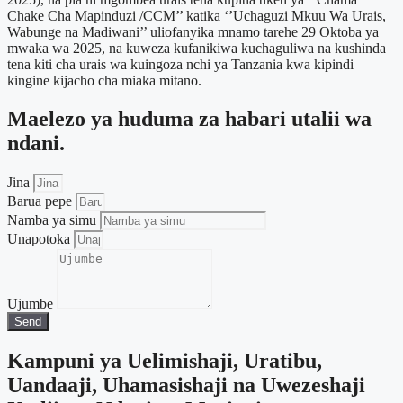
Chake Cha Mapinduzi /CCM’’ katika ‘’Uchaguzi Mkuu Wa Urais,
Wabunge na Madiwani’’ uliofanyika mnamo tarehe 29 Oktoba ya
mwaka wa 2025, na kuweza kufanikiwa kuchaguliwa na kushinda
tena kiti cha urais wa kuingoza nchi ya Tanzania kwa kipindi
kingine kijacho cha miaka mitano.
Maelezo ya huduma za habari utalii wa
ndani.
Jina
Barua pepe
Namba ya simu
Unapotoka
Ujumbe
Send
Kampuni ya Uelimishaji, Uratibu,
Uandaaji, Uhamasishaji na Uwezeshaji