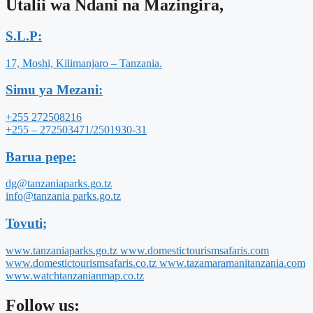
Utalii wa Ndani na Mazingira,
S.L.P:
17, Moshi, Kilimanjaro – Tanzania.
Simu ya Mezani:
+255 272508216
+255 – 272503471/2501930-31
Barua pepe:
dg@tanzaniaparks.go.tz
info@tanzania parks.go.tz
Tovuti;
www.tanzaniaparks.go.tz www.domestictourismsafaris.com
www.domestictourismsafaris.co.tz www.tazamaramanitanzania.com
www.watchtanzanianmap.co.tz
Follow us: