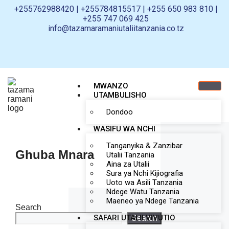
+255762988420 | +255784815517 | +255 650 983 810 |
+255 747 069 425
info@tazamaramaniutaliitanzania.co.tz
MWANZO
UTAMBULISHO
Dondoo
WASIFU WA NCHI
Tanganyika & Zanzibar
Ghuba Mnara
Utalii Tanzania
Aina za Utalii
Sura ya Nchi Kijiografia
Uoto wa Asili Tanzania
Ndege Watu Tanzania
Maeneo ya Ndege Tanzania
Search
SAFARI UTALII VIVUTIO
Search