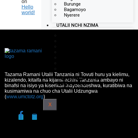
on
Burunge
Hello
Bagamoyo
world!
Nyerere
UTALII NCHI NZIMA
Kanda ya nyanda za juu kusini
Kanda ya Kaskazini
Kanda ya Mashariki
Kanda ya Magharibi
Kanda ya Kati
Kanda Ya Ziwa
Zanzibar
Tazama Ramani Utalii Tanzania ni Tovuti huru ya kielimu,
MAKTABA YA PICHA
kizalendo, kitaifa na kijamii nchini Tanzania ambayo ni
MAWASILIANO
binafsi na isiyo ya kiserikali inayoendeshwa, kuratibiwa na
kusimamiwa na chuo cha Utalii Udzungwa
(
www.umctotz.org
)
X