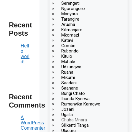
Serengeti
Ngorongoro
Manyara
Tarangire
Recent
Arusha
Kilimanjaro
Posts
Mkomazi
Katavi
Gombe
Hell
Rubondo
o
Kitulo
worl
Mahale
d!
Udzungwa
Ruaha
Mikumi
Saadani
Saanane
Burigi Chato
Recent
Ibanda Kyerwa
Comments
Rumanyika Karagwe
Jozani
Ugalla
A
Ghuba Mnara
WordPress
Silikenti Tanga
Commenter
Uluguru