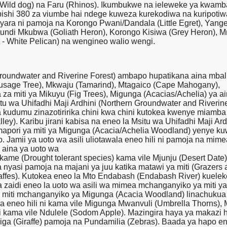
(Wild dog) na Faru (Rhinos). Ikumbukwe na ieleweke ya kwamba
pishi 380 za viumbe hai ndege kuweza kurekodiwa na kuripotiwa k
yara ni pamoja na Korongo Pwani/Dandala (Little Egret), Yang
undi Mkubwa (Goliath Heron), Korongo Kisiwa (Grey Heron), Mn
- White Pelican) na wengineo walio wengi.
(Groundwater and Riverine Forest) ambapo hupatikana aina mba
sage Tree), Mkwaju (Tamarind), Mtagaico (Cape Mahogany),
 miti ya Mikuyu (Fig Trees), Migunga (Acacias/Achelia) ya ain
 wa Uhifadhi Maji Ardhini (Northern Groundwater and Riverine
a kudumu zinazotiririka chini kwa chini kutokea kwenye miamba
alley). Karibu jirani kabisa na eneo la Msitu wa Uhifadhi Maji A
 mapori ya miti ya Migunga (Acacia/Achelia Woodland) yenye ku
amii ya uoto wa asili uliotawala eneo hili ni pamoja na mime
a aina ya uoto wa
 kame (Drought tolerant species) kama vile Mjunju (Desert Date)
asi pamoja na majani ya juu katika matawi ya miti (Grazers a
raffes). Kutokea eneo la Mto Endabash (Endabash River) kuele
na zaidi eneo la uoto wa asili wa mimea mchanganyiko ya miti y
ea miti mchanganyiko ya Migunga (Acacia Woodland) linachukua
ka eneo hili ni kama vile Migunga Mwanvuli (Umbrella Thorns),
i kama vile Ndulele (Sodom Apple). Mazingira haya ya maka
ga (Giraffe) pamoja na Pundamilia (Zebras). Baada ya hapo eneo 