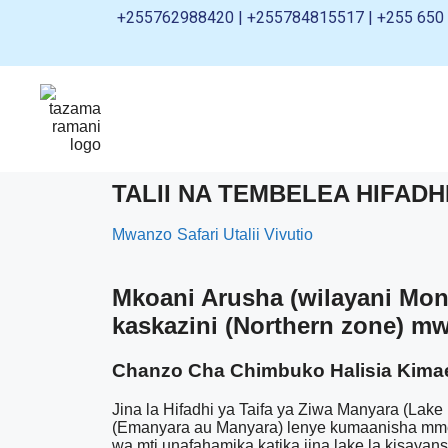
+255762988420 | +255784815517 | +255 650 
TALII NA TEMBELEA HIFADH
Mwanzo
Safari Utalii Vivutio
Mkoani Arusha (wilayani Mond
kaskazini (Northern zone) 
Chanzo Cha Chimbuko Halisia Kimae
Jina la Hifadhi ya Taifa ya Ziwa Manyara (Lake
(Emanyara au Manyara) lenye kumaanisha mmea 
wa mti unafahamika katika jina lake la kisayan