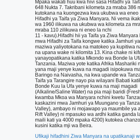
Mpaka wakati huu kwa hivi sasa Hifadhi ya Tai
648 Nukta 7. Takribani kilometa za mraba 386 n
kutokana na kuongezwa kwa ukubwa wa eneo l
Hifadhi ya Taifa ya Ziwa Manyara. Ni vema i
wa 1960 ilikuwa na ukubwa wa kilometa za mrab
mraba 110 zilikuwa ni eneo la nchi
11 - kavu).Hifadhi hii ya Taifa ya Ziwa Manyar
mwa Hifadhi za Taifa kongwe katika Jamhuri 
maziwa yaliyotokana na matokeo ya kupitiwa na 
na upana wake ni kilomita 13. Kina chake ni ki
yanayopatikana katika Mkondo wa Bonde la Ufa 
Tanzania. Maziwa yote katika Afrika Mashariki
yana maji yenye kuwa na magadi isipokuwa ma
Baringo na Naivasha, na kwa upande wa Tanzan
Taifa ya Tarangire nayo pia wilayani Babati
Bonde Kuu la Ufa yenye kuwa na maji magadi
(Alkaline/Saline Water) na pia maji baridi (Fr
kwamba Mkoa wa Manyara nchini kwetu Tanzani
kaskazini mwa Jamhuri ya Muungano ya Tanzania 
Valley), ambayo ni mojawapo ya maumbile ya as
Rift Valley) ni mpasuko wa ardhi katika ganda 
maili kati ya 4000 mpaka 4200) kutokea chanzo
kusini katika mji wa Beira.
Ufikaji hifadhini Ziwa Manyara na upatikanaji wa