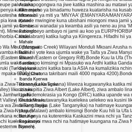
upe pale utakapogongwa na jiwe katika mashina au matawi yake
Arusha
kipenya katika macho ya binadamu huweza kuatarisha na kusab
Kilimanjaro
ea kuotesha mimea hii ya miti ya ‘MNYAA’ (EMANYARA/MANYA
Mkomazi
 pia kwa upande mwingine kuna ubishani miongoni mwa jamii ya
Katavi
 jamii ya kimaasai wanadai ya kwamba asili ya neno au jina ‘Ma
Gombe
nt). Mimea mingineyo ambayo ni jamii au koo ya EURPHORBIA 
Rubondo
rbia Candelabram) katika lugha ya Kiingereza. Hifadhi hii ya
Kitulo
Mahale
‘Mto Wa Mbu’ (Mosquito Creek) Wilayani Monduli Mkoani Arusha n
Udzungwa
amba hifadhi hii yote kwa ujumla wake ya Taifa ya Ziwa Manya
Ruaha
Eastern Branch/Eastern or Gregory Rift).Bonde Kuu la Ufa (The 
Mikumi
jumla wake ambapo kimsingi ni Mpasuko wa Ardhi katika Ganda la
Saadani
ruki (Turkey) kaskazini katika bara la ASIA na kumalizikia nchi
Saanane
 mpaka 6700 (sawa na takribani maili 4000 mpaka 4200).Bonde h
Burigi Chato
Ibanda Kyerwa
a Ziwa Turkana (Lake Turkana) liliweza kugawanyika katika 
Rumanyika Karagwe
ley) lilianzia kupitia Ziwa Albert (Lake Albert), ziwa ambalo 
Jozani
a Jamhuri ya Kidemokrasia ya Kongo (DRC) katika upande wa
Ugalla
t Valley) liliendelea kutawanyika kuelekea uelekeo wa kusini li
Ghuba Mnara
a wa Ziwa Tanganyika (Lake Tanganyika) na hatimaye kuunga
Silikenti Tanga
itia Ziwa Nyasa (Malawi) ambalo kimsingi Bonde Kuu hili la Ufa 
Uluguru
Turkana nchini Kenya na kuteremkia Kaskazini mwa nchi ya Tanza
Burunge
a nchi kuelekea kusini mwa nchi na hatimaye kuungana na Ziw
Bagamoyo
esternm Branch).
Nyerere