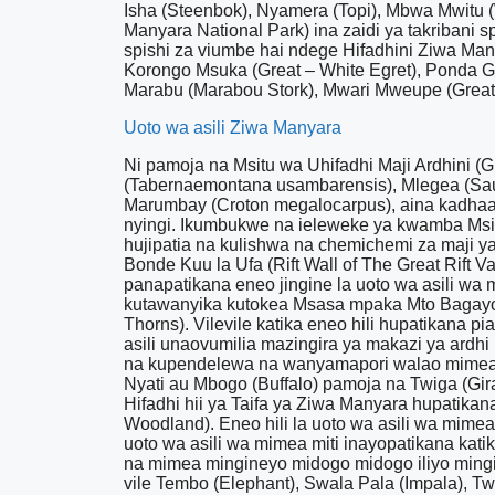
Isha (Steenbok), Nyamera (Topi), Mbwa Mwitu 
Manyara National Park) ina zaidi ya takribani s
spishi za viumbe hai ndege Hifadhini Ziwa Man
Korongo Msuka (Great – White Egret), Ponda G
Marabu (Marabou Stork), Mwari Mweupe (Great 
Uoto wa asili Ziwa Manyara
Ni pamoja na Msitu wa Uhifadhi Maji Ardhini 
(Tabernaemontana usambarensis), Mlegea (Sau
Marumbay (Croton megalocarpus), aina kadhaa za
nyingi. Ikumbukwe na ieleweke ya kwamba Msitu
hujipatia na kulishwa na chemichemi za maji y
Bonde Kuu la Ufa (Rift Wall of The Great Rift V
panapatikana eneo jingine la uoto wa asili wa
kutawanyika kutokea Msasa mpaka Mto Bagayo. J
Thorns). Vilevile katika eneo hili hupatikana pi
asili unaovumilia mazingira ya makazi ya ardhi
na kupendelewa na wanyamapori walao mimea ny
Nyati au Mbogo (Buffalo) pamoja na Twiga (Gi
Hifadhi hii ya Taifa ya Ziwa Manyara hupatika
Woodland). Eneo hili la uoto wa asili wa mim
uoto wa asili wa mimea miti inayopatikana kati
na mimea mingineyo midogo midogo iliyo ming
vile Tembo (Elephant), Swala Pala (Impala), Twi