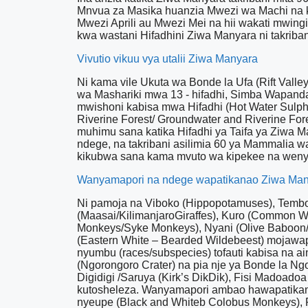
Mnvua za Masika huanzia Mwezi wa Machi na 
Mwezi Aprili au Mwezi Mei na hii wakati mwingi
kwa wastani Hifadhini Ziwa Manyara ni takriban
Vivutio vikuu vya utalii Ziwa Manyara
Ni kama vile Ukuta wa Bonde la Ufa (Rift Val
wa Mashariki mwa 13 - hifadhi, Simba Wapanda
mwishoni kabisa mwa Hifadhi (Hot Water Sulphu
Riverine Forest/ Groundwater and Riverine For
muhimu sana katika Hifadhi ya Taifa ya Ziwa Ma
ndege, na takribani asilimia 60 ya Mammalia 
kikubwa sana kama mvuto wa kipekee na wenye
Wanyamapori na ndege wapatikanao Ziwa Ma
Ni pamoja na Viboko (Hippopotamuses), Tembo/
(Maasai/KilimanjaroGiraffes), Kuro (Common W
Monkeys/Syke Monkeys), Nyani (Olive Baboon/
(Eastern White – Bearded Wildebeest) mojawa
nyumbu (races/subspecies) tofauti kabisa na 
(Ngorongoro Crater) na pia nje ya Bonde la N
Digidigi /Saruya (Kirk’s DikDik), Fisi Madoa
kutosheleza. Wanyamapori ambao hawapatikani 
nyeupe (Black and Whiteb Colobus Monkeys), P