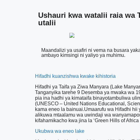
Ushauri kwa watalii raia wa 
utalii
Maandalizi ya usafiri ni vema na busara ya
ambayo kimsingi ni yaliyo ya muhimu.
Hifadhi kuanzishwa kwake kihistoria
Hifadhi ya Taifa ya Ziwa Manyara (Lake Many
Tanganyika tarehe 9 Desemba ya mwaka wa 196
pia ina hadhi ya kimataifa binayotambuliwa uli
(UNESCO – United Nations Educational, Scienti
kama eneo la bainuai.Umaarufu wa Hifadhi hii y
alikuwa mtaalamu wa uwindaji wa wanyamapori
kifahamikacho kwa jina la ‘Green Hills of Africa
Ukubwa wa eneo lake