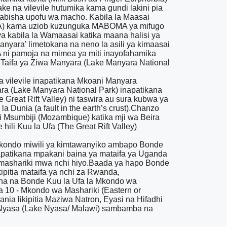
 na vilevile hutumika kama gundi lakini pia
abisha upofu wa macho. Kabila la Maasai
RA) kama uziob kuzunguka MABOMA ya mifugo
 kabila la Wamaasai katika maana halisi ya
nyara’ limetokana na neno la asili ya kimaasai
ni pamoja na mimea ya miti inayofahamika
 Taifa ya Ziwa Manyara (Lake Manyara National
a vilevile inapatikana Mkoani Manyara
ra (Lake Manyara National Park) inapatikana
Great Rift Valley) ni taswira au sura kubwa ya
 Dunia (a fault in the earth’s crust).Chanzo
ni Msumbiji (Mozambique) katika mji wa Beira
ili Kuu la Ufa (The Great Rift Valley)
mikondo miwili ya kimtawanyiko ambapo Bonde
linapatikana mpakani baina ya mataifa ya Uganda
 mashariki mwa nchi hiyo.Baada ya hapo Bonde
kipitia mataifa ya nchi za Rwanda,
na na Bonde Kuu la Ufa la Mkondo wa
la 10 - Mkondo wa Mashariki (Eastern or
nia likipitia Maziwa Natron, Eyasi na Hifadhi
a Nyasa (Lake Nyasa/ Malawi) sambamba na