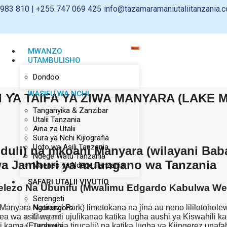
983 810 | +255 747 069 425
info@tazamaramaniutaliitanzania.c
MWANZO
UTAMBULISHO
Dondoo
WASIFU WA NCHI
I YA TAIFA YA ZIWA MANYARA (LAKE
Tanganyika & Zanzibar
Utalii Tanzania
Aina za Utalii
Sura ya Nchi Kijiografia
Uoto wa Asili Tanzania
uli) na mkoani Manyara (wilayani Baba
Ndege Watu Tanzania
mwa Jamhuri ya muungano wa Tanzania
Maeneo ya Ndege Tanzania
SAFARI UTALII VIVUTIO
lezo Na Ubunifu (Mwalimu Edgardo Kabulwa Wel
Serengeti
 Manyara National Park) limetokana na jina au neno lililotohol
Ngorongoro
wa asili wa mti ujulikanao katika lugha aushi ya Kiswahili 
Manyara
si kama (Eurphorbia tirucalii) na katika lugha ya Kiingerez una
Tarangire