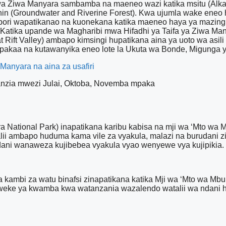
a Ziwa Manyara sambamba na maeneo wazi katika msitu (Alkal
in (Groundwater and Riverine Forest). Kwa ujumla wake eneo hi
ori wapatikanao na kuonekana katika maeneo haya ya mazingir
 Katika upande wa Magharibi mwa Hifadhi ya Taifa ya Ziwa Ma
 Rift Valley) ambapo kimsingi hupatikana aina ya uoto wa asili
pakaa na kutawanyika eneo lote la Ukuta wa Bonde, Migunga ya
 Manyara na aina za usafiri
uanzia mwezi Julai, Oktoba, Novemba mpaka
a National Park) inapatikana karibu kabisa na mji wa ‘Mto wa M
ii ambapo huduma kama vile za vyakula, malazi na burudani zin
dani wanaweza kujibebea vyakula vyao wenyewe vya kujipikia.
mbi za watu binafsi zinapatikana katika Mji wa ‘Mto wa Mbu’ (
leweke ya kwamba kwa watanzania wazalendo watalii wa ndan