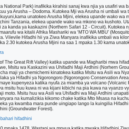
National Park) inafikika kirahisi sanaj kwa njia ya usafiri wa 
uu ya Arusha – Dodoma. Kutokea Mji wa Arusha ni umbali wa ta
akuyuni,kama unatokeo Arusha Mjini, elekea upande wako wa 
nchini Tanzania, elekea upande wako wa mkono wa kushoto. U
i za kanda ya kaskazini (Northern Safari 12 - Circuit). Kutoke
i maarufu wa kitalii Afrika Mashariki wa ‘MTO WA MBU’ (Mosqui
ra. Vilevile Hifadhi hii ya Ziwa Manyara inafikika umbali wa kil
 2.30 kutokea Arusha Mjini na saa 1 mpaka 1.30 kama unatokea
ra
 of The Great Rift Valley) katika upande wa Magharibi mwa hi
we, Msitu wa Kaskazini wa Uhifadhi Maji Ardhini (Norhern Gro
cha maji ya chemichemi kinatokea katika Msitu wa Asili wa Ny
laka ya Hifadhi ya Ngorongoro (Ngorongoro Conservation Area
hatimaye kupenyeza katika nyufa za miamba ya volcano (Volcanic
nya msitu huu kuwa ni wa kijani kibichi na pia kuwa na vyanzo 
i moto. Msitu huu wa Asili wa Uhifadhi wa Maji Ardhini unapat
wa Manyara na kumalizikia kikomo chake katika Mto Msasa na ku
ka ya kwamba mara punde uingiapo lango la kuingilia Hifadhi 
hini (Groundwater Forest).
bahari hifadhini
960 mpaka 1478. Wastani wa mnvua katika mwaka Hifadhini Ziwa