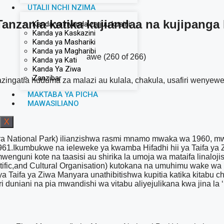
UTALII NCHI NZIMA
Tanzania katika kujiandaa na kujipanga 
Kanda ya nyanda za juu kusini
Kanda ya Kaskazini
Kanda ya Mashariki
Kanda ya Magharibi
Kanda ya Kati
Kanda Ya Ziwa
Zanzibar
kazingatia huduma za malazi au kulala, chakula, usafiri wenye
MAKTABA YA PICHA
MAWASILIANO
X
ara National Park) ilianzishwa rasmi mnamo mwaka wa 1960, m
1.Ikumbukwe na ieleweke ya kwamba Hifadhi hii ya Taifa ya 
mwenguni kote na taasisi au shirika la umoja wa mataifa linalo
fic,and Cultural Organisation) kutokana na umuhimu wake wa k
a Taifa ya Ziwa Manyara unathibitishwa kupitia katika kitabu c
 duniani na pia mwandishi wa vitabu aliyejulikana kwa jina 