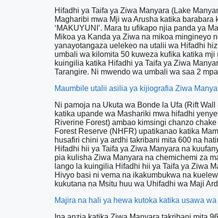
Hifadhi ya Taifa ya Ziwa Manyara (Lake Manyara 
Magharibi mwa Mji wa Arusha katika barabara k
‘MAKUYUNI’. Mara tu ufikapo njia panda ya M
Mikoa ya Kanda ya Ziwa na mikoa mingineyo 
yanayotangaza uelekeo na utalii wa Hifadhi hiz
umbali wa kilomita 50 kuweza kufika katika mj
kuingilia katika Hifadhi ya Taifa ya Ziwa Manya
Tarangire. Ni mwendo wa umbali wa saa 2 mpaka
Maumbile utalii asilia ya kijiografia Ziwa Manya
Ni pamoja na Ukuta wa Bonde la Ufa (Rift Wall
katika upande wa Mashariki mwa hifadhi yenye
Riverine Forest) ambao kimsingi chanzo chake 
Forest Reserve (NHFR) upatikanao katika Mam
husafiri chini ya ardhi takribani mita 600 na 
Hifadhi hii ya Taifa ya Ziwa Manyara na kuufa
pia kulisha Ziwa Manyara na chemichemi za maj
lango la kuingilia Hifadhi hii ya Taifa ya Zi
Hivyo basi ni vema na ikakumbukwa na kuelewe
kukutana na Msitu huu wa Uhifadhi wa Maji Ard
Majira na hali ya hewa kutoka katika usawa wa 
Ina anzia katika Ziwa Manyara takribani mita 