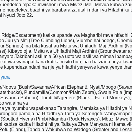
kuendelea mpaka mwishoni mwa Mwezi Mei. Mnvua kubwa zaidi
ne hupelekea baadhi ya barabara za utalii ndani ya Hifadhi ku
i Nyuzi Joto 22.
ley Ridge/Escarpment) katika upande wa Magharibi mwa hifadhi
o Juu ya Miti (Tree Climbing Lions), Viumbe hai ndege, Chemi
r Springs), na bila kusahau Msitu wa Uhifadhi Maji Ardhini (N
est).Kibayolojia, Msitu wa Uhifadhi Maji Ardhini (Groundwater
nyara.Takribani asilimia 50 ya uoto wa asili wa mimea ipambay
wakubwa wanapatikana katika msitu huu, na cha ziada ni ya k
 kupendeza ndani na nje ya hifadhi yenyewe kuwa yenye thama
nyara
Ndovu (Bush/Savanna/African Elephant), Nyati/Mbogo (Savanna
aterbucks), Pundamilia(Common/Plain Zebra), Swala Pala (Imp
Savanna Baboon), Tumbili/Ngedere (Black – Faced Monkeys),
po wa aina ya
aina ya nyumbu wapatikanao Tarangire, Mamlaka ya Hifadhi ya
gorongoro pamoja na Hifadhi ya Taifa ya Serengeti. Wanyamapo
doa (Spotted Hyena) Pimbi Miamba (Rock Hyraxes), Mbuzi Mawe 
kabisa katika Hifadhi hii ya Taifa ya Ziwa Manyara ni kama v
ofu (Eland), Tandala Wakubwa na Wadogo (Greater and Lesser