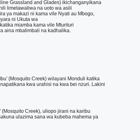
ine Grassland and Glades) ikichanganyikana
li limetawaliwa na uoto wa asili
a ya makazi ni kama vile Nyati au Mbogo,
nyara ni Ukuta wa
 katika miamba kama vile Mturituri
 aina mbalimbali na kadhalika.
bu’ (Mosquito Creek) wilayani Monduli katika
apatikana kwa urahisi na kwa bei nzuri. Lakini
Mosquito Creek), uliopo jirani na karibu
i hakuna ulazima sana wa kubeba mahema ya