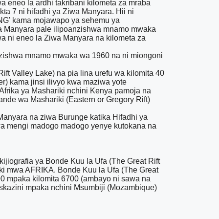
 eneo la ardhi takribani kilometa za mraba
ta 7 ni hifadhi ya Ziwa Manyara. Hii ni
RANG’ kama mojawapo ya sehemu ya
iwa Manyara pale ilipoanzishwa mnamo mwaka
a ni eneo la Ziwa Manyara na kilometa za
 ilianzishwa mnamo mwaka wa 1960 na ni miongoni
t Valley Lake) na pia lina urefu wa kilomita 40
er) kama jinsi ilivyo kwa maziwa yote
 Afrika ya Mashariki nchini Kenya pamoja na
nde wa Mashariki (Eastern or Gregory Rift)
Manyara na ziwa Burunge katika Hifadhi ya
ziwa mengi madogo madogo yenye kutokana na
ijiografia ya Bonde Kuu la Ufa (The Great Rift
ariki mwa AFRIKA. Bonde Kuu la Ufa (The Great
6500 mpaka kilomita 6700 (ambayo ni sawa na
kaskazini mpaka nchini Msumbiji (Mozambique)