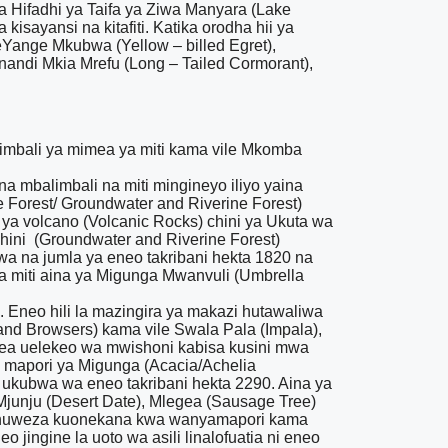
 Hifadhi ya Taifa ya Ziwa Manyara (Lake
isayansi na kitafiti. Katika orodha hii ya
eYange Mkubwa (Yellow – billed Egret),
andi Mkia Mrefu (Long – Tailed Cormorant),
limbali ya mimea ya miti kama vile Mkomba
a mbalimbali na miti mingineyo iliyo yaina
 Forest/ Groundwater and Riverine Forest)
 ya volcano (Volcanic Rocks) chini ya Ukuta wa
rdhini (Groundwater and Riverine Forest)
wa na jumla ya eneo takribani hekta 1820 na
a miti aina ya Migunga Mwanvuli (Umbrella
. Eneo hili la mazingira ya makazi hutawaliwa
nd Browsers) kama vile Swala Pala (Impala),
kea uelekeo wa mwishoni kabisa kusini mwa
a mapori ya Migunga (Acacia/Achelia
 ukubwa wa eneo takribani hekta 2290. Aina ya
 Mjunju (Desert Date), Mlegea (Sausage Tree)
zi huweza kuonekana kwa wanyamapori kama
jingine la uoto wa asili linalofuatia ni eneo