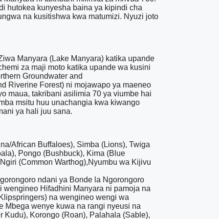
 hutokea kunyesha baina ya kipindi cha
fungwa na kusitishwa kwa matumizi. Nyuzi joto
, Ziwa Manyara (Lake Manyara) katika upande
chemi za maji moto katika upande wa kusini
orthern Groundwater and
 and Riverine Forest) ni mojawapo ya maeneo
o maua, takribani asilimia 70 ya viumbe hai
wamba msitu huu unachangia kwa kiwango
ni ya hali juu sana.
/African Buffaloes), Simba (Lions), Twiga
ala), Pongo (Bushbuck), Kima (Blue
 Ngiri (Common Warthog),Nyumbu wa Kijivu
 Ngorongoro ndani ya Bonde la Ngorongoro
ri wengineo Hifadhini Manyara ni pamoja na
(Klipspringers) na wengineo wengi wa
ile Mbega wenye kuwa na rangi nyeusi na
 Kudu), Korongo (Roan), Palahala (Sable),