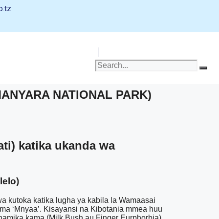
o.tz
 MANYARA NATIONAL PARK)
ti) katika ukanda wa
elo)
ewa kutoka katika lugha ya kabila la Wamaasai
kama ‘Mnyaa’. Kisayansi na Kibotania mmea huu
fahamika kama (Milk Bush au Finger Eurphorbia)