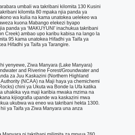
barabara umbali wa takribani kilomita 130 Kusini
kribani kilomita 80 mpaka njia panda ya
mkono wa kulia na kama unatokea uelekeo wa
taweza kuona Mabango elekezi byapo
a njia panda ya ‘MAKUYUNI’ inachukua takribani
ton Creek) ambao upo karibu kabisa na lango la
omita 95 kama unatokea Hifadhi ya Taifa ya
 Hifadhi ya Taifa ya Tarangire.
fadhi yenyewe, Ziwa Manyara (Lake Manyara)
undwater and Riverine Forest/Groundwater and
anda za Juu Kaskazini (Northern Highland
 Authority (NCAA) na Maji haya ya chemichemi
 Rocks) chini ya Ukuta wa Bonde la Ufa katika
vya uhakika vya maji karibia mwaka mzima na
ikana kijiografia upande wa kaskazini mwa
chukua ukubwa wa eneo wa takribani hekta 1300.
hii ya Taifa ya Ziwa Manyara una anza
 Manyara ni takribani milimita za mnvua 760.