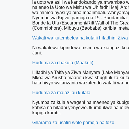
la uoto wa asili wa kandokando ya mwambao w
na eneo la Uoto wa Msitu wa Uhifadhi Maji Ardh
wa mimea nyasi ya aina mbalimbali. Wanyamap
Nyumbu wa Kijivu, pamoja na 15 - Pundamilia.
Bonde la Ufa (Escarpment/Rift Wall of The Great
(Commiphora), Mibuyu (Baobabs) karibia imeta
Wakati wa kutembelea na kutalii hifadhini Ziwa
Ni wakati wa kipindi wa msimu wa kiangazi k
Juni.
Huduma za chakula (Maakuli)
Hifadhi ya Taifa ya Ziwa Manyara (Lake Manyar
Mkoa wa Arusha maarufu kwa shughuli za kiutal
hata hivyo watanzania wazalendo watalii wa n
Huduma za malazi au kulala
Nyumba za kulala wageni na maeneo ya kupiga ka
kabisa na hifadhi yenyewe. Ikumbukwe na ie
kupiga kambi.
Gharama za usafiri wote pamoja na tozo