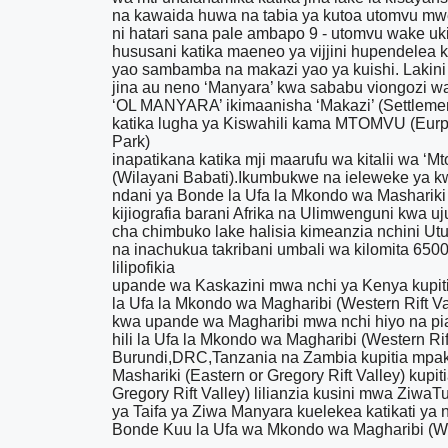
na kawaida huwa na tabia ya kutoa utomvu mwe
ni hatari sana pale ambapo 9 - utomvu wake u
hususani katika maeneo ya vijjini hupendel
yao sambamba na makazi yao ya kuishi. Lakini
jina au neno ‘Manyara’ kwa sababu viongozi wa
‘OL MANYARA’ ikimaanisha ‘Makazi’ (Settleme
katika lugha ya Kiswahili kama MTOMVU (Eurpho
Park)
inapatikana katika mji maarufu wa kitalii wa 
(Wilayani Babati).Ikumbukwe na ieleweke ya kw
ndani ya Bonde la Ufa la Mkondo wa Mashariki (
kijiografia barani Afrika na Ulimwenguni kwa u
cha chimbuko lake halisia kimeanzia nchini Utu
na inachukua takribani umbali wa kilomita 6500
lilipofikia
upande wa Kaskazini mwa nchi ya Kenya kupiti
la Ufa la Mkondo wa Magharibi (Western Rift Val
kwa upande wa Magharibi mwa nchi hiyo na pi
hili la Ufa la Mkondo wa Magharibi (Western Rif
Burundi,DRC,Tanzania na Zambia kupitia mpak
Mashariki (Eastern or Gregory Rift Valley) kup
Gregory Rift Valley) lilianzia kusini mwa Ziwa
ya Taifa ya Ziwa Manyara kuelekea katikati y
Bonde Kuu la Ufa wa Mkondo wa Magharibi (W