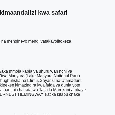
kimaandalizi kwa safari
we na mengineyo mengi yatakayojitokeza
waka mmoja kabla ya uhuru wan nchi ya
Ziwa Manyara (Lake Manyara National Park)
jishughulisha na Elimu, Sayansi na Utamaduni
ipekee kimazingira kwa faida ya dunia yote
ha hadithi cha raia wa Taifa la Marekani ambaye
la ‘ERNEST HEMINGWAY’ katika kitabu chake