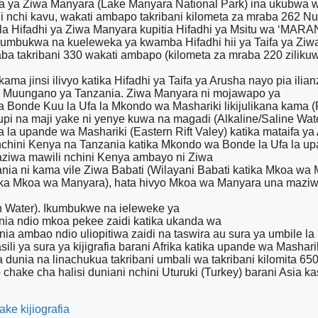
fa ya Ziwa Manyara (Lake Manyara National Park) ina ukubwa wa
i nchi kavu, wakati ambapo takribani kilometa za mraba 262 Nuk
a Hifadhi ya Ziwa Manyara kupitia Hifadhi ya Msitu wa ‘MA
kakumbukwa na kueleweka ya kwamba Hifadhi hii ya Taifa ya Z
a takribani 330 wakati ambapo (kilometa za mraba 220 zilikuw
a kama jinsi ilivyo katika Hifadhi ya Taifa ya Arusha nayo pia
ya Muungano ya Tanzania. Ziwa Manyara ni mojawapo ya
Bonde Kuu la Ufa la Mkondo wa Mashariki likijulikana kama (Rif
fupi na maji yake ni yenye kuwa na magadi (Alkaline/Saline Wat
la upande wa Mashariki (Eastern Rift Valey) katika mataifa ya
 nchini Kenya na Tanzania katika Mkondo wa Bonde la Ufa la upa
ziwa mawili nchini Kenya ambayo ni Ziwa
ia ni kama vile Ziwa Babati (Wilayani Babati katika Mkoa wa 
 katika Mkoa wa Manyara), hata hivyo Mkoa wa Manyara una ma
esh Water). Ikumbukwe na ieleweke ya
a ndio mkoa pekee zaidi katika ukanda wa
ambao ndio uliopitiwa zaidi na taswira au sura ya umbile la k
ili ya sura ya kijigrafia barani Afrika katika upande wa Mash
la dunia na linachukua takribani umbali wa takribani kilomita 
 chake cha halisi duniani nchini Uturuki (Turkey) barani Asia 
ke kijiografia